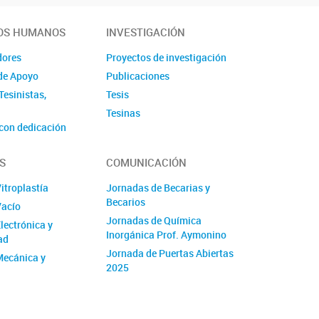
OS HUMANOS
INVESTIGACIÓN
dores
Proyectos de investigación
de Apoyo
Publicaciones
Tesinistas,
Tesis
Tesinas
con dedicación
radores
S
COMUNICACIÓN
 Laboral y de
Vitroplastía
Jornadas de Becarias y
Becarios
Vacío
Jornadas de Química
Electrónica y
Inorgánica Prof. Aymonino
ad
Jornada de Puertas Abiertas
 Mecánica y
2025
Divulgación Científica
Noticias