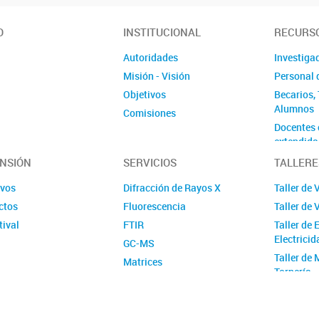
O
INSTITUCIONAL
RECURS
Autoridades
Investiga
Misión - Visión
Personal 
Objetivos
Becarios, 
Alumnos
Comisiones
Docentes 
extendida
Ex-colabo
NSIÓN
SERVICIOS
TALLERE
Violencia
ivos
Difracción de Rayos X
Taller de 
Género
ctos
Fluorescencia
Taller de 
tival
FTIR
Taller de 
Electricid
GC-MS
Taller de
Matrices
Tornería
FT-Raman
ATR-FTIR
RAMAN