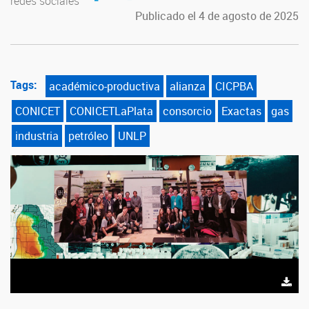
redes sociales
Publicado el 4 de agosto de 2025
Tags:
académico-productiva
alianza
CICPBA
CONICET
CONICETLaPlata
consorcio
Exactas
gas
industria
petróleo
UNLP