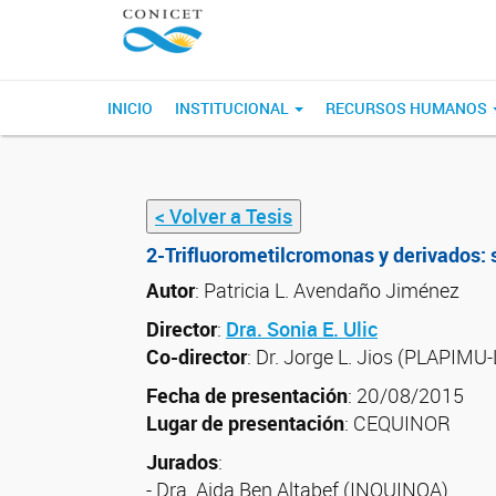
INICIO
INSTITUCIONAL
RECURSOS HUMANOS
< Volver a Tesis
2-Trifluorometilcromonas y derivados: s
Autor
: Patricia L. Avendaño Jiménez
Director
:
Dra. Sonia E. Ulic
Co-director
: Dr. Jorge L. Jios (PLAPIM
Fecha de presentación
: 20/08/2015
Lugar de presentación
: CEQUINOR
Jurados
:
- Dra. Aida Ben Altabef (INQUINOA)