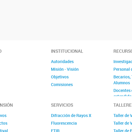
O
INSTITUCIONAL
RECURS
Autoridades
Investiga
Misión - Visión
Personal 
Objetivos
Becarios, 
Alumnos
Comisiones
Docentes 
extendida
Ex-colabo
NSIÓN
SERVICIOS
TALLERE
Violencia
ivos
Difracción de Rayos X
Taller de 
Género
ctos
Fluorescencia
Taller de 
tival
FTIR
Taller de 