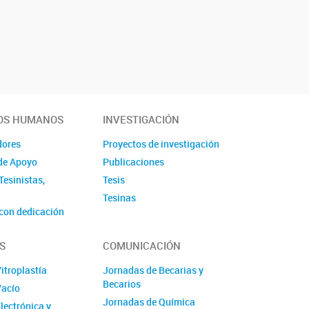
OS HUMANOS
INVESTIGACIÓN
dores
Proyectos de investigación
de Apoyo
Publicaciones
Tesinistas,
Tesis
Tesinas
con dedicación
radores
S
COMUNICACIÓN
 Laboral y de
Vitroplastía
Jornadas de Becarias y
Becarios
Vacío
Jornadas de Química
Electrónica y